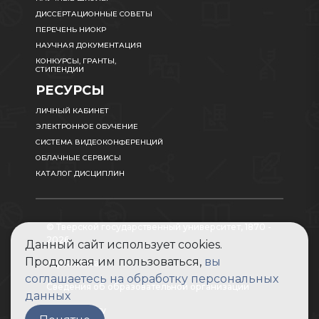
ДИССЕРТАЦИОННЫЕ СОВЕТЫ
ПЕРЕЧЕНЬ НИОКР
НАУЧНАЯ ДОКУМЕНТАЦИЯ
КОНКУРСЫ, ГРАНТЫ,
СТИПЕНДИИ
РЕСУРСЫ
ЛИЧНЫЙ КАБИНЕТ
ЭЛЕКТРОННОЕ ОБУЧЕНИЕ
СИСТЕМА ВИДЕОКОНФЕРЕНЦИЙ
ОБЛАЧНЫЕ СЕРВИСЫ
КАТАЛОГ ДИСЦИПЛИН
© Тверской государственный университет, 1870 -
2026
Данный сайт использует cookies.
Продолжая им пользоваться,
вы
Карта сайта
соглашаетесь на обработку персональных
Сведения об образовательной организации
данных
Абитуриенту