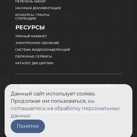
ПЕРЕЧЕНЬ НИОКР
НАУЧНАЯ ДОКУМЕНТАЦИЯ
КОНКУРСЫ, ГРАНТЫ,
СТИПЕНДИИ
РЕСУРСЫ
ЛИЧНЫЙ КАБИНЕТ
ЭЛЕКТРОННОЕ ОБУЧЕНИЕ
СИСТЕМА ВИДЕОКОНФЕРЕНЦИЙ
ОБЛАЧНЫЕ СЕРВИСЫ
КАТАЛОГ ДИСЦИПЛИН
© Тверской государственный университет, 1870 -
2026
Данный сайт использует cookies.
Продолжая им пользоваться,
вы
Карта сайта
соглашаетесь на обработку персональных
Сведения об образовательной организации
данных
Абитуриенту
Понятно