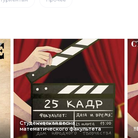
Студенческая весна
математического факультета
!