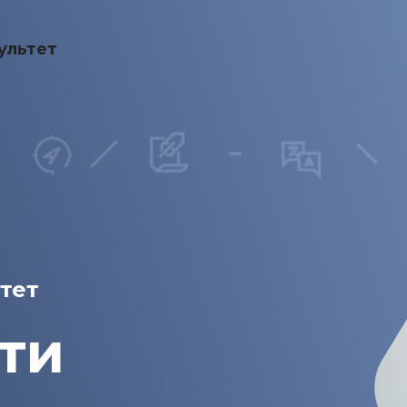
ультет
тет
ти