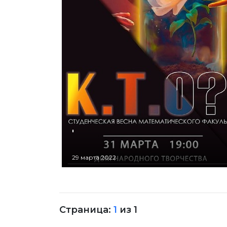
'
29 марта 2022
Страница:
1
из
1