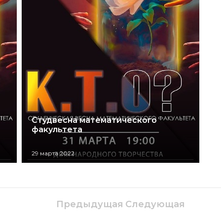
Студвесна математического
факультета
29 марта 2022
Предыдущая
Следующая