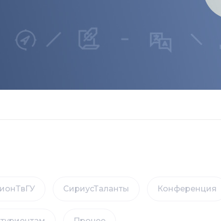
ионТвГУ
СириусТаланты
Конференция
туриентам
Прочее