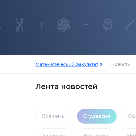
Математический факультет
Новости
Лента новостей
Все темы
Студвесна
Ор
Аксеникс
Вакансия
Аби